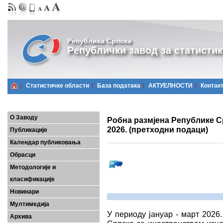
Република Српска
Републички завод за статистик
Статистичке области
Базa података
АКТУЕЛНОСТИ
Контак
О Заводу
Робна размјена Републике Ср
2026. (претходни подаци)
Публикације
Календар публиковања
Обрасци
Методологије и
класификације
Новинари
Мултимедија
У периоду јануар - март 2026
Архива