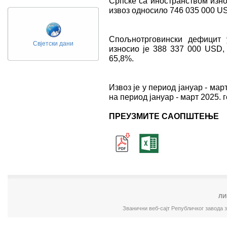
Српске са иностранством изно
извоз односило 746 035 000 US
Спољнотрговински дефицит 
Свјетски дани
износио је 388 337 000 USD, 
65,8%.
Извоз је у период јануар - мар
на период јануар - март 2025. г
ПРЕУЗМИТЕ САОПШТЕЊЕ
ЛИ
Званични веб-сајт Републичког завода 