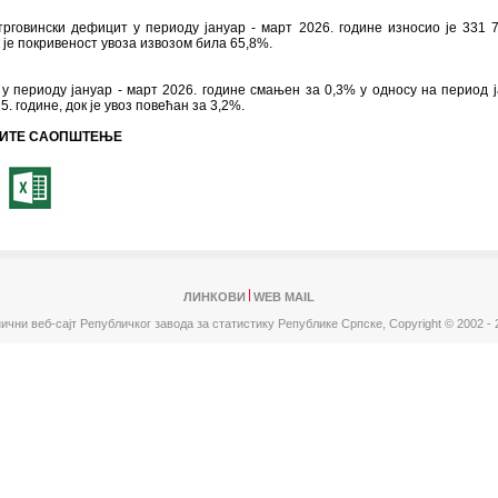
рговински дефицит у периоду јануар - март 2026. године износио је 331 
 је покривеност увоза извозом била 65,8%.
 у периоду јануар - март 2026. године смањен за 0,3% у односу на период ј
5. године, док је увоз повећан за 3,2%.
ИТЕ САОПШТЕЊЕ
ЛИНКОВИ
WEB MAIL
ични веб-сајт Републичког завода за статистику Републике Српске,
Copyright © 2002 - 