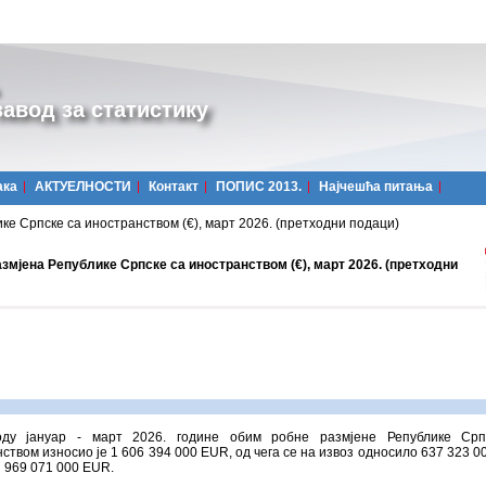
авод за статистику
ака
АКТУЕЛНОСТИ
Контакт
ПОПИС 2013.
Најчешћa питања
ке Српске са иностранством (€), март 2026. (претходни подаци)
змјена Републике Српске са иностранством (€), март 2026. (претходни
ду јануар - март 2026. године обим робне размјене Републике Срп
ством износио је 1 606 394 000 ЕUR, од чега се на извоз односило 637 323 0
з 969 071 000 ЕUR.