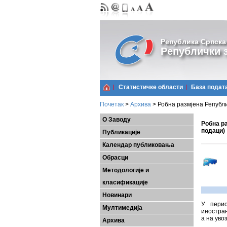
Република Српска
Републички з
Статистичке области
Базa подат
Почетак
>
Архива
>
Робна размјена Републи
О Заводу
Робна ра
подаци)
Публикације
Календар публиковања
Обрасци
Методологије и
класификације
Новинари
У перио
Мултимедија
иностран
а на уво
Архива