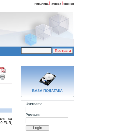
ћирилица
latinica
english
БАЗA ПОДАТАКА
Username:
Password:
ске са
00 ЕUR,