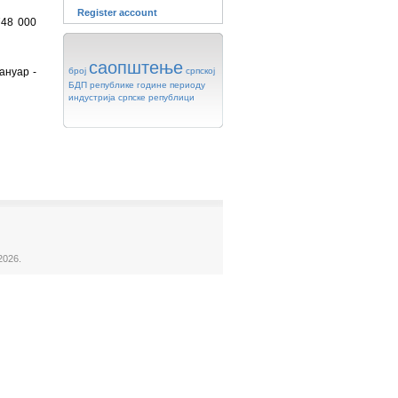
Register account
748 000
саопштење
ануар -
број
српској
БДП
републике
године
периоду
индустрија
српске
републици
2026.