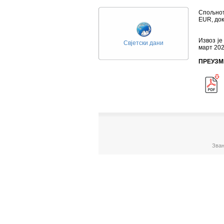
Спољнот
ЕUR, док
Извоз је
Свјетски дани
март 202
ПРЕУЗМ
Зван