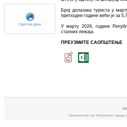
Број долазака туриста у март
претходне године већи је за 5,
Свјетски дани
У марту 2026. године Репуб
сталних лежаја.
ПРЕУЗМИТЕ САОПШТЕЊЕ
ЛИ
Званични веб-сајт Републичког завода 