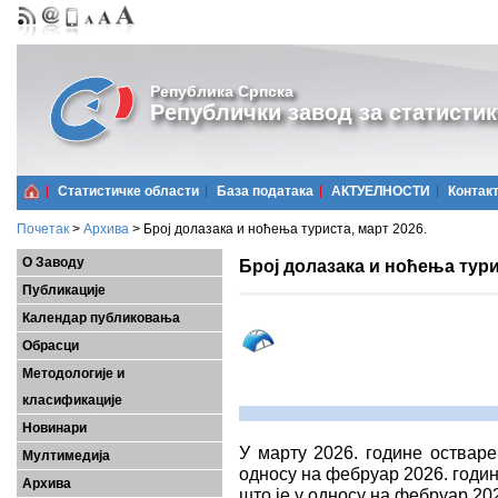
Република Српска
Републички завод за статистик
Статистичке области
Базa података
АКТУЕЛНОСТИ
Контак
Почетак
>
Архива
>
Број долазака и ноћења туриста, март 2026.
О Заводу
Број долазака и ноћења тури
Публикације
Календар публиковања
Обрасци
Методологије и
класификације
Новинари
У марту 2026. године остваре
Мултимедија
односу на фебруар 2026. годин
Архива
што је у односу на фебруар 20