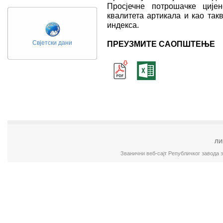
Просјечне потрошачке ције
квалитета артикала и као так
индекса.
Свјетски дани
ПРЕУЗМИТЕ САОПШТЕЊЕ
ЛИ
Званични веб-сајт Републичког завода 