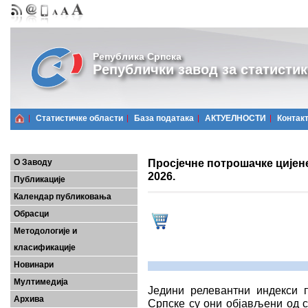
Република Српска
Републички завод за статистик
Статистичке области
Базa података
АКТУЕЛНОСТИ
Контак
Просјечне потрошачке цијен
О Заводу
2026.
Публикације
Календар публиковања
Обрасци
Методологије и
класификације
Новинари
Мултимедија
Једини релевантни индекси 
Архива
Српске су они објављени од с