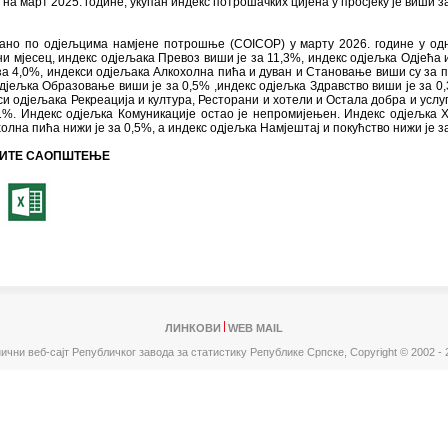
 на март 2025. године, укупан индекс потрошачких цијена у просјеку је виши з
ано по одјељцима намјене потрошње (COICOP) у марту 2026. године у од
и мјесец, индекс одјељака Превоз виши је за 11,3%, индекс одјељка Одјећа 
за 4,0%, индекси одјељака Алкохолна пића и дуван и Становање виши су за п
дјељка Образовање виши је за 0,5% ,индекс одјељка Здравство виши је за 0,
си одјељака Рекреација и култура, Ресторани и хотели и Остала добра и услу
1%. Индекс одјељка Комуникације остао је непромијењен. Индекс одјељка 
олна пића нижи је за 0,5%, а индекс одјељка Намјештај и покућство нижи је з
ИТЕ САОПШТЕЊЕ
ЛИНКОВИ
WEB MAIL
ични веб-сајт Републичког завода за статистику Републике Српске,
Copyright © 2002 - 