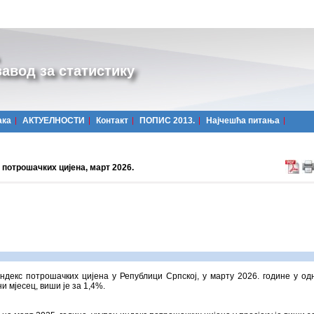
авод за статистику
ака
АКТУЕЛНОСТИ
Контакт
ПОПИС 2013.
Најчешћa питања
потрошачких цијена, март 2026.
ндекс потрошачких цијена у Републици Српској, у марту 2026. године у од
и мјесец, виши је за 1,4%.