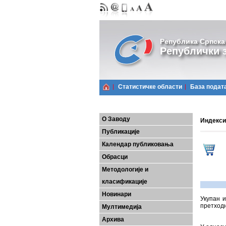
Република Српска
Републички з
Статистичке области
Базa подат
О Заводу
Индекси 
Публикације
Календар публиковања
Обрасци
Методологије и
класификације
Новинари
Укупан и
претходн
Мултимедија
Архива