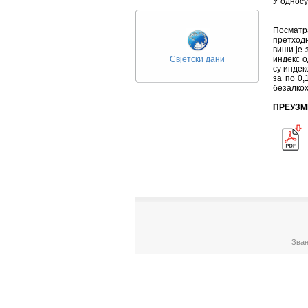
У односу
Посматр
претходн
виши је 
Свјетски дани
индекс о
су индек
за по 0,
безалкох
ПРЕУЗМ
Зван