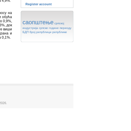
а 4,9%.
Register account
носу на
и обућа
о 0,9%,
саопштење
српској
3%, док
индустрија
српске
године
периоду
ге виши
БДП
број
републици
републике
Храна и
а 0,1%.
2026.