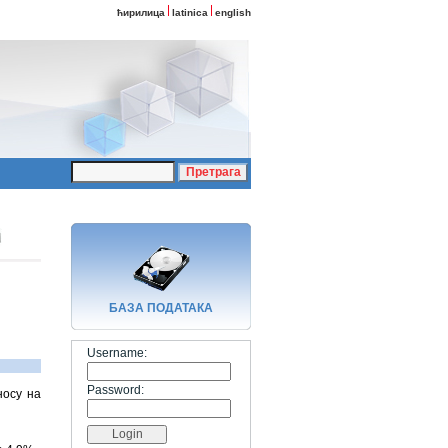
ћирилица
latinica
english
БАЗA ПОДАТАКА
Username:
Password:
носу на