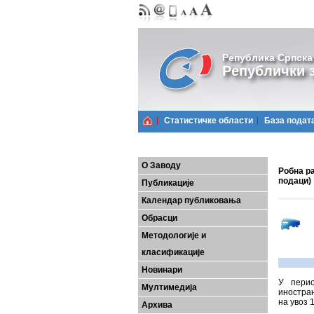
Република Српска
Републички з
Статистичке области
Базa подат
О Заводу
Робна р
подаци)
Публикације
Календар публиковања
Обрасци
Методологије и
класификације
Новинари
У перио
Мултимедија
иностран
на увоз 
Архива