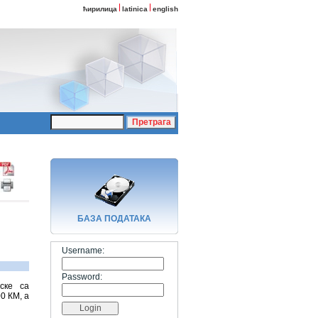
ћирилица
latinica
english
БАЗA ПОДАТАКА
Username:
Password:
ске са
0 КМ, а