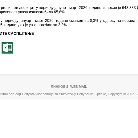
говински дефицит у периоду јануар - март 2026. године износио је 648 833 
окривеност увоза извозом била 65,8%.
 у периоду јануар - март 2026. године смањен за 0,3% у односу на период ј
5. године, док је увоз повећан за 3,2%.
ИТЕ САОПШТЕЊЕ
ЛИНКОВИ
WEB MAIL
ични веб-сајт Републичког завода за статистику Републике Српске,
Copyright © 2002 - 