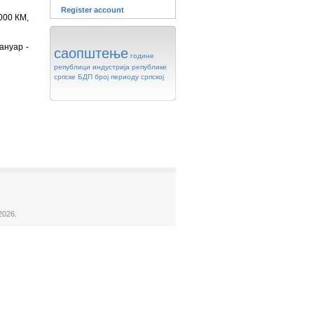
Register account
000 КМ,
ануар -
саопштење
године
републици
индустрија
републике
српске
БДП
број
периоду
српској
2026.