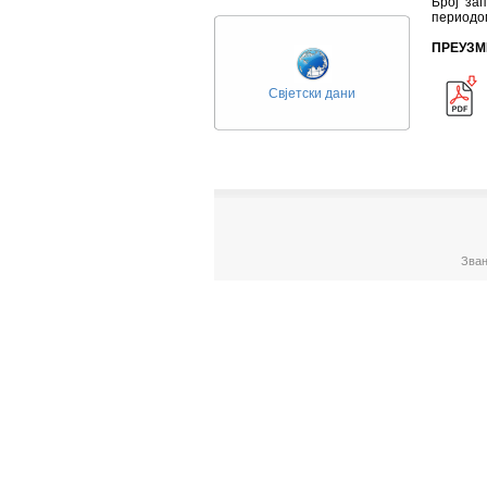
Број за
периодом
ПРЕУЗМ
Свјетски дани
Зван