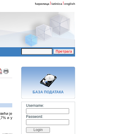
ћирилица
latinica
english
БАЗA ПОДАТАКА
Username:
већи је
Password:
,7% и у