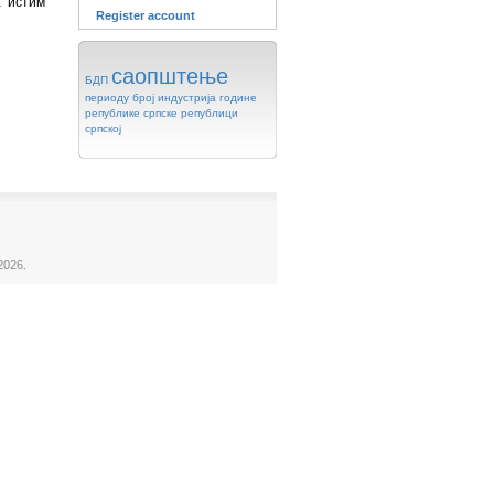
а истим
Register account
саопштење
БДП
периоду
број
индустрија
године
републике
српске
републици
српској
2026.