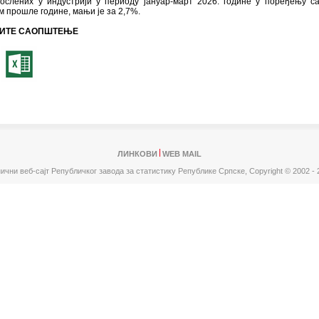
послених у индустрији у периоду јануар-март 2026. године у поређењу с
 прошле године, мањи је за 2,7%.
ИТЕ САОПШТЕЊЕ
ЛИНКОВИ
WEB MAIL
ични веб-сајт Републичког завода за статистику Републике Српске,
Copyright © 2002 - 