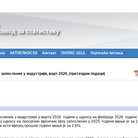
авод за статистику
ака
АКТУЕЛНОСТИ
Контакт
ПОПИС 2013.
Најчешћa питања
запослених у индустрији, март 2026. (претходни подаци)
ослених у индустрији у марту 2026. године у односу на фебруар 2026. године 
 у односу на просјечан мјесечни број запослених у 2025. години мањи је за 1
а исти мјесец прошле године мањи је за 2,6%.