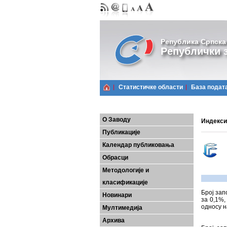
Република Српска
Републички з
Статистичке области
Базa подат
О Заводу
Индекси 
Публикације
Календар публиковања
Обрасци
Методологије и
класификације
Број зап
Новинари
за 0,1%,
односу н
Мултимедија
Архива