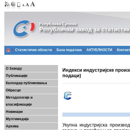
Република Српска
Републички завод за статистик
Статистичке области
Базa података
АКТУЕЛНОСТИ
Контак
О Заводу
Индекси индустријске произ
подаци)
Публикације
Календар публиковања
Обрасци
Методологије и
класификације
Новинари
Мултимедија
Укупна индустријска произво
Архива