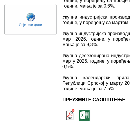
године, у поређењу са просје
години, мања је за 0,6%.
Укупна индустријска произво
године, у поређењу са мартом 2
Свјетски дани
Укупна индустријска производњ
март 2026. године, у поређ
мања је за 9,3%.
Укупна десезонирана индустри
марту 2026. године, у поређењ
0,5%.
Укупна календарски прила
Републици Српској у марту 20
године, мања је за 7,5%.
ПРЕУЗМИТЕ САОПШТЕЊЕ