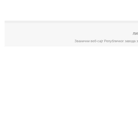
ЛИ
Званични веб-сајт Републичког завода 