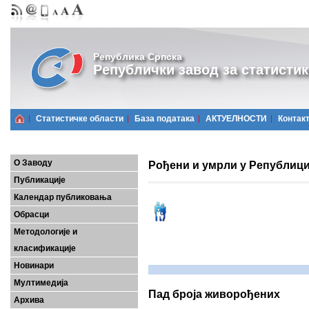
Република Српска
Републички завод за статистик
Статистичке области
Базa података
АКТУЕЛНОСТИ
Контак
О Заводу
Рођени и умрли у Републици 
Публикације
Календар публиковања
Обрасци
Методологије и
класификације
Новинари
Мултимедија
Пад броја живорођених
Архива