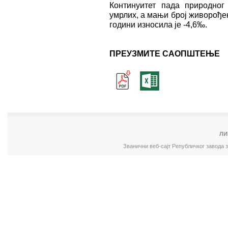
Континуитет пада природног
умрлих, а мањи број живорође
години износила је -4,6‰.
ПРЕУЗМИТЕ САОПШТЕЊЕ
ЛИ
Званични веб-сајт Републичког завода 