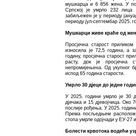
мушкарца и 6 856 жена. У по
Српској је умрло 232 лицa
забиљежен је у периоду јануа
периоду јул-септембар 2025. г
Мушкарци живе краће од же
Просјечна старост приликом
износила је 72,5 година, а з
годину, просјечна старост пр
расту, док је просјечна 
непромијењена. Од укупног бр
испод 65 година старости.
Умрло 30 дјеце до једне год
У 2025. години умрло је 30 д
дјечака и 15 дјевојчица. Око 
послије рођења. У 2025. годин
Према посљедњем расположив
стопа умрле одојчади у ЕУ-27 и
Болести крвотока водећи уз