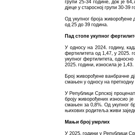
групи 25-34 године, док је 64
дјеце у старосној групи 30-39 г
Од укупног броја живорођене д
од 25 до 39 година.
Пад стопе укупног фертилит
У односу на 2024. годину, ка
фертилитета од 1,47, у 2025. 
укупног фертилитета, односно 
2025. години, износила је 1,43.
Број живорођене ванбрачне дј
смањен у односу на претходну
У Републици Српској проценат
броју живорођених износио је 
смањен за 0,8%. Од укупног б
њихових родитеља живи зајед
Мањи број умрлих
У 2025. години у Републици Срп