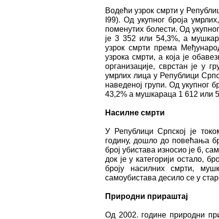
Водећи узрок смрти у Републиц
I99). Од укупног броја умрли
поменутих болести. Од укупног
је 3 352 или 54,3%, а мушка
узрок смрти према Међународ
узрока смрти, а која је обаве
организације, сврстан је у г
умрлих лица у Републици Српск
наведеној групи. Од укупног б
43,2% а мушкараца 1 612 или 
Насилне смрти
У Републици Српској је токо
годину, дошло до повећања бр
број убистава износио је 6, са
док је у категорији остало, б
броју насилних смрти, муш
самоубистава десило се у стар
Природни прираштај
Од 2002. године природни при