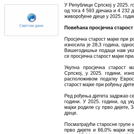
У Републици Српској у 2025. г
од тога 4 593 дјечака и 4 232 д
живорођене дјеце у 2025. годин
Свјетски дани
Повећана просјечна старост
Просјечна старост мајке при р
износила је 28,3 година, одно
Вишегодишњи подаци нам указ
се просјечна старост мајки пр
Укупна просјечна старост м
Српској, у 2025. години, из
расположивом податку Еврост
старост мајке при рођењу дјете
Ред рођења дјетета задржао се
години. У 2025. години, од ук
мајки родиле су прво дијете, 
дјеце.
Посматрајући старосне групе и
прво дијете и 66,0% мајки кој