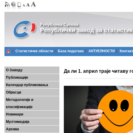
Република Српска
Републички завод за статистик
Статистичке области
Базa података
АКТУЕЛНОСТИ
Контак
О Заводу
Да ли 1. април траје читаву 
Публикације
Календар публиковања
Обрасци
Методологије и
класификације
Новинари
Мултимедија
Архива