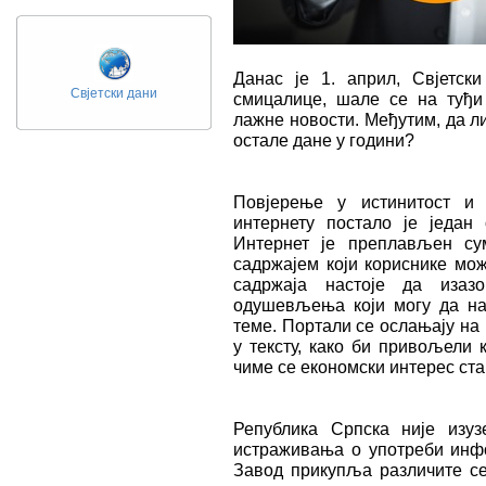
Данас је 1. април, Свјетс
Свјетски дани
смицалице, шале се на туђи 
лажне новости. Међутим, да ли
остале дане у години?
Повјерење у истинитост и 
интернету постало је један 
Интернет је преплављен су
садржајем који кориснике мож
садржаја настоје да изаз
одушевљења који могу да на
теме. Портали се ослањају на 
у тексту, како би привољели 
чиме се економски интерес ст
Република Српска није изуз
истраживања о употреби инфо
Завод прикупља различите сет