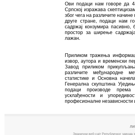
Ови подаци нам говоре да 4
Српској изражава скептицизам
због чега на различите начине 
друге стране, подаци нам г
садржај конзумира пасивно, 
простор за ширење садржаја
лажан.
Приликом тражења информаци
извор, аутора и временски пе
Завод приликом прикупљања
различите међународне мет
статистике и Основна начела
Генерална скупштина Уједињ
подаци производе према 
усклађености и упоредивос
професионалне независности и
ЛИ
Званични веб-сајт Републичког завода 