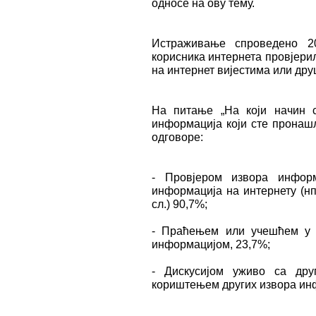
односе на ову тему.
Истраживање спроведено 20
корисника интернета провјери
на интернет вијестима или др
На питање „На који начин с
информација који сте пронаш
одговоре:
- Провјером извора инфор
информација на интернету (нпр
сл.) 90,7%;
- Праћењем или учешћем у д
информацијом, 23,7%;
- Дискусијом уживо са дру
кориштењем других извора инф