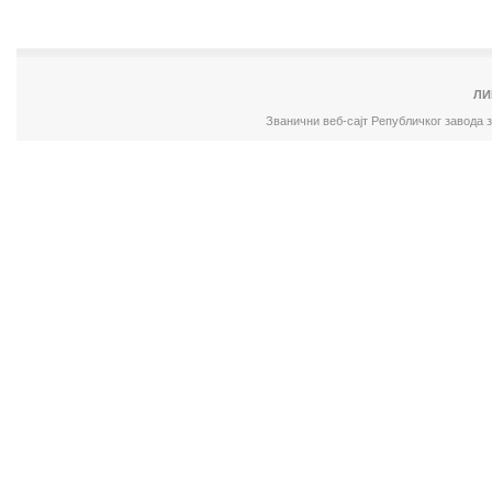
ЛИ
Званични веб-сајт Републичког завода 