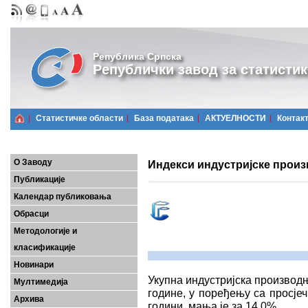
Република Српска
Републички завод за статистик
Статистичке области
Базa података
АКТУЕЛНОСТИ
Контак
О Заводу
Индекси индустријске произ
Публикације
Календар публиковања
Обрасци
Методологије и
класификације
Новинари
Укупна индустријска производ
Мултимедија
године, у поређењу са просје
Архива
години, мања је за 14,0%.