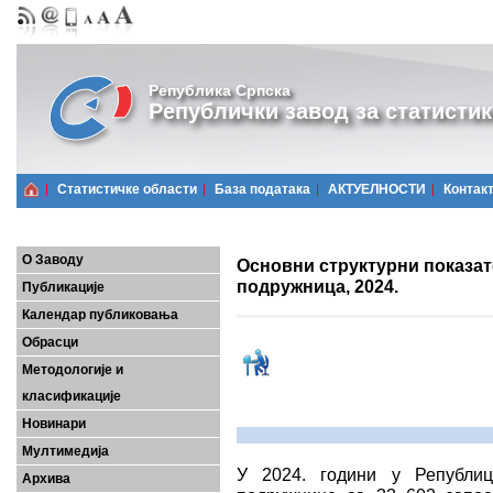
Република Српска
Републички завод за статистик
Статистичке области
Базa података
АКТУЕЛНОСТИ
Контак
О Заводу
Основни структурни показа
подружница, 2024.
Публикације
Календар публиковања
Обрасци
Методологије и
класификације
Новинари
Мултимедија
У 2024. години у Републиц
Архива