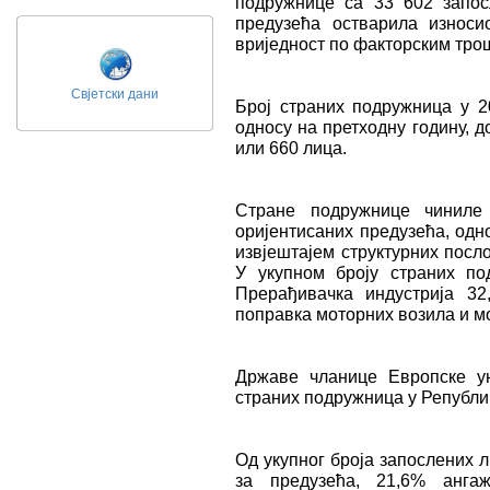
подружнице са 33 602 запос
предузећа остварила износи
вриједност по факторским тро
Свјетски дани
Број страних подружница у 20
односу на претходну годину, д
или 660 лица.
Странe подружницe чиниле
оријентисаних предузећа, од
извјештајем структурних посло
У укупном броју страних по
Прерађивачка индустрија 3
поправка моторних возила и м
Државе чланице Европске ун
страних подружница у Републиц
Од укупног броја запослених 
за предузећа, 21,6% анга