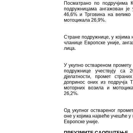
Посматрано по подручјима К
подружницама ангажован је 
46,6% и Трговина на велико
мотоцикала 26,9%.
Стране подружнице, у којима 
чланице Европске уније, анга
лица.
У укупно оствареном промету
подружнице учествују са 2
дјелатности, промет страни
допринос оних из подручја 
моторних возила и мотоцик
26,2%.
Од укупног оствареног промет
оне у којима највеће учешће у
Европске уније.
ПРЕУЗМИТЕ САОПШТЕЊЕ