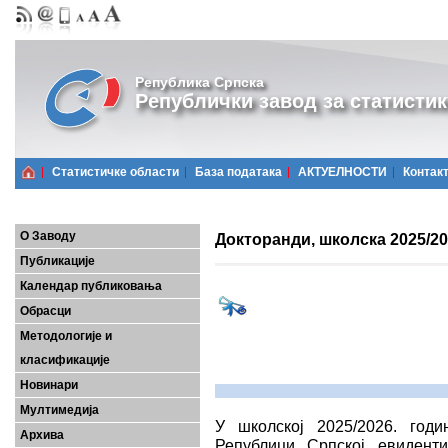
Република Српска
Републички завод за статистик
Статистичке области
Базa података
АКТУЕЛНОСТИ
Контак
О Заводу
Докторанди, школска 2025/20
Публикације
Календар публиковања
Обрасци
Методологије и
класификације
Новинари
Мултимедија
У школској 2025/2026. год
Архива
Републици Српској евидент