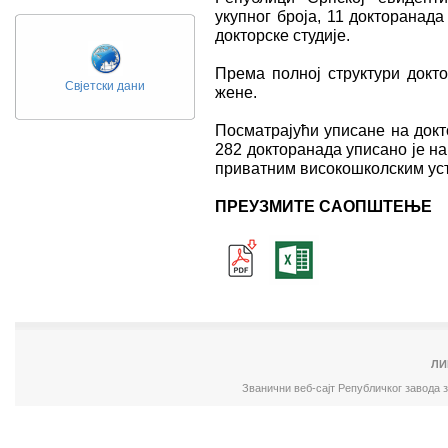
укупног броја, 11 докторанада
докторске студије.
Према полној структури докт
Свјетски дани
жене.
Посматрајући уписане на докто
282 докторанада уписано је на
приватним високошколским ус
ПРЕУЗМИТЕ САОПШТЕЊЕ
ЛИ
Званични веб-сајт Републичког завода 