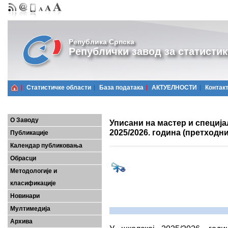
Република Српска
Републички завод за статистик
Статистичке области
Базa података
АКТУЕЛНОСТИ
Контак
О Заводу
Уписани на мастер и специја
2025/2026. година (претходн
Публикације
Календар публиковања
Обрасци
Методологије и
класификације
Новинари
Мултимедија
Архива