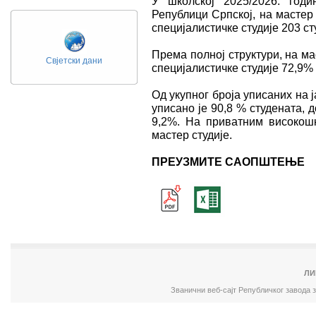
У школској 2025/2026. год
Републици Српској, на мастер 
специјалистичкe студијe 203 ст
Према полној структури, на ма
Свјетски дани
специјалистичкe студијe 72,9%
Од укупног броја уписаних на 
уписано је 90,8 % студената, д
9,2%. На приватним високош
мастер студије.
ПРЕУЗМИТЕ САОПШТЕЊЕ
ЛИ
Званични веб-сајт Републичког завода 