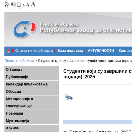
Република Српска
Републички завод за статистик
Статистичке области
Базa података
АКТУЕЛНОСТИ
Контак
Почетак
>
Архива
>
Студенти који су завршили студије првог циклуса (прет
О Заводу
Студенти који су завршили с
подаци), 2025.
Публикације
Календар публиковања
Обрасци
Методологије и
класификације
Новинари
Мултимедија
Архива