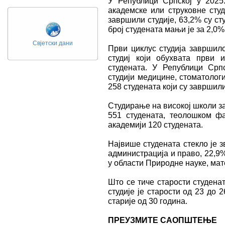
У Републици Српској у 2025
академске или струковне студ
завршили студије, 63,2% су ст
број студената мањи је за 2,0%
Свјетски дани
Први циклус студија завршило
студиј који обухвата први 
студената. У Републици Српс
студији медицине, стоматолог
258 студената који су завршили
Студирање на високој школи за
551 студената, теолошком фак
академији 120 студената.
Највише студената стекло је 
администрација и право, 22,9%
у области Природне науке, мат
Што се тиче старости студена
студије је старости од 23 до 2
старије од 30 година.
ПРЕУЗМИТЕ САОПШТЕЊЕ