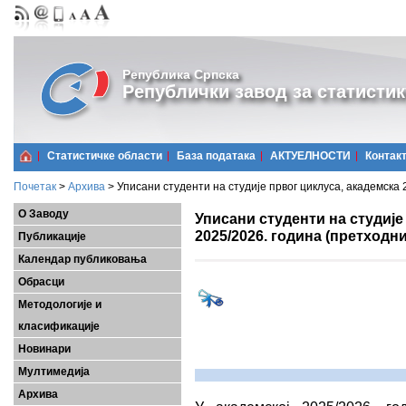
Република Српска
Републички завод за статистик
Статистичке области
Базa података
АКТУЕЛНОСТИ
Контак
Почетак
>
Архива
>
Уписани студенти на студије првог циклуса, академска 
О Заводу
Уписани студенти на студије
2025/2026. година (претходн
Публикације
Календар публиковања
Обрасци
Методологије и
класификације
Новинари
Мултимедија
Архива