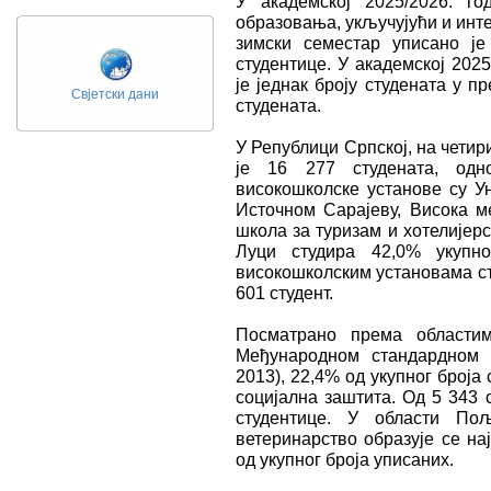
У академској 2025/2026. го
образовања, укључујући и интег
зимски семестар уписано је
студентице. У академској 202
је једнак броју студената у п
Свјетски дани
студената.
У Републици Српској, на четир
је 16 277 студената, одн
високошколске установе су Ун
Источном Сарајеву, Висока м
школа за туризам и хотелијер
Луци студира 42,0% укупно
високошколским установама ст
601 студент.
Посматрано према областим
Међународном стандардном 
2013), 22,4% од укупног броја
социјална заштита. Од 5 343 
студентице. У области Пољ
ветеринарство образује се на
од укупног броја уписаних.