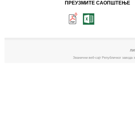
ПРЕУЗМИТЕ САОПШТЕЊЕ
ЛИ
Званични веб-сајт Републичког завода 