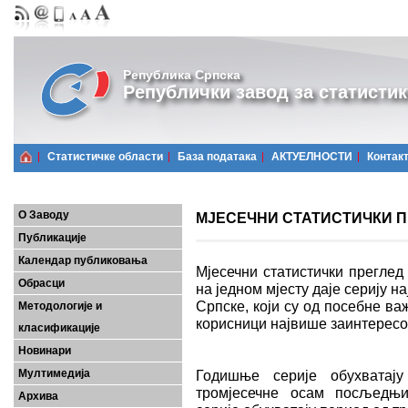
Република Српска
Републички завод за статистик
Статистичке области
Базa података
АКТУЕЛНОСТИ
Контак
О Заводу
МЈЕСЕЧНИ СТАТИСТИЧКИ ПР
Публикације
Календар публиковања
Мјесечни статистички преглед
Обрасци
на једном мјесту даје серију 
Српске, који су од посебне важ
Методологије и
корисници највише заинтерес
класификације
Новинари
Мултимедија
Годишње серије обухватају
тромјесечне осам посљедњих
Архива