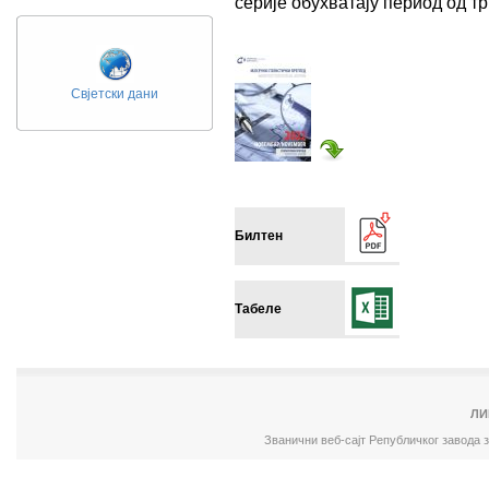
серије обухватају период од 
Свјетски дани
Билтен
Табеле
ЛИ
Званични веб-сајт Републичког завода 