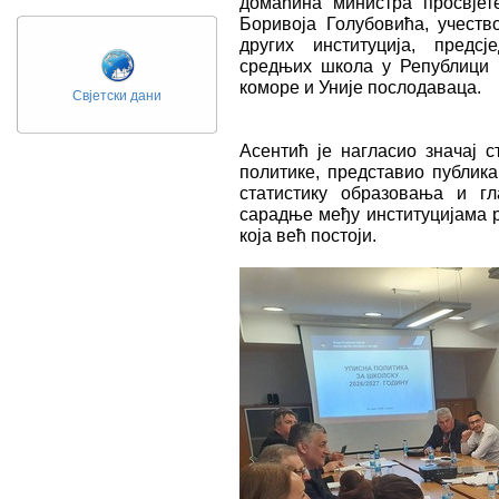
домаћина министра просвјет
Боривоја Голубовића, учеств
других институција, предс
средњих школа у Републици 
коморе и Уније послодаваца.
Свјетски дани
Асентић је нагласио значај 
политике, представио публик
статистику образовања и гл
сарадње међу институцијама 
која већ постоји.