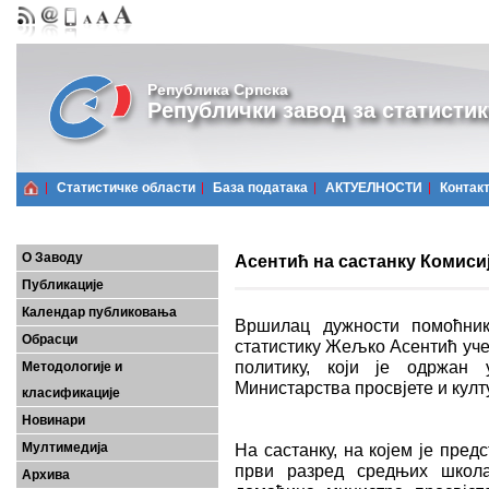
Република Српска
Републички завод за статистик
Статистичке области
Базa података
АКТУЕЛНОСТИ
Контак
О Заводу
Асентић на састанку Комисиј
Публикације
Календар публиковања
Вршилац дужности помоћник
Обрасци
статистику Жељко Асентић учес
политику, који је одржан 
Методологије и
Министарства просвјете и култ
класификације
Новинари
Мултимедија
На састанку, на којем је пре
први разред средњих школа
Архива