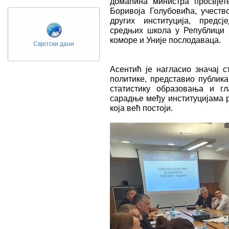
домаћина министра просвјет
Боривоја Голубовића, учеств
других институција, предс
средњих школа у Републици 
коморе и Уније послодаваца.
Свјетски дани
Асентић је нагласио значај 
политике, представио публик
статистику образовања и гл
сарадње међу институцијама 
која већ постоји.