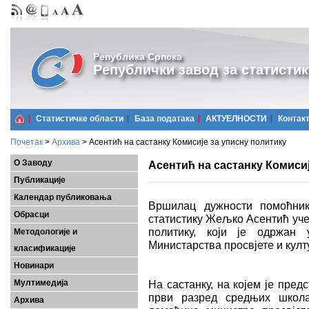
Република Српска
Републички завод за статистик
Статистичке области
Базa података
АКТУЕЛНОСТИ
Контак
Почетак
>
Архива
>
Асентић на састанку Комисије за уписну политику
О Заводу
Асентић на састанку Комисиј
Публикације
Календар публиковања
Вршилац дужности помоћник
Обрасци
статистику Жељко Асентић учес
политику, који је одржан 
Методологије и
Министарства просвјете и култ
класификације
Новинари
Мултимедија
На састанку, на којем је пре
први разред средњих школа
Архива