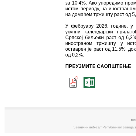
за 10,4%. Ако упоредимо про
истом периоду, на иностраном
на домаћем тржишту раст од 5
У фебруару 2026. године, у
укупни календарски прилаг
Српској биљежи раст од 6,2
иностраном тржишту у ист
остварен је раст од 11,5%, д
од 0,2%.
ПРЕУЗМИТЕ САОПШТЕЊЕ
ЛИ
Званични веб-сајт Републичког завода 