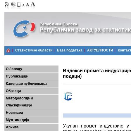
Република Српска
Републички завод за статистик
Статистичке области
Базa података
АКТУЕЛНОСТИ
Контак
О Заводу
Индекси промета индустријe
подаци)
Публикације
Календар публиковања
Обрасци
Методологије и
класификације
Новинари
Мултимедија
Укупан промет индустрије у
Архива