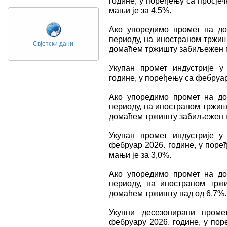
године, у поређењу са просјеч
мањи је за 4,5%.
Ако упоредимо промет на д
периоду, на иностраном тржиш
Свјетски дани
домаћем тржишту забиљежен п
Укупан промет индустрије у
године, у поређењу са фебруаро
Ако упоредимо промет на д
периоду, на иностраном тржишт
домаћем тржишту забиљежен п
Укупан промет индустрије у
фебруар 2026. године, у поре
мањи је за 3,0%.
Ако упоредимо промет на д
периоду, на иностраном тр
домаћем тржишту пад од 6,7%.
Укупни десезонирани проме
фебруару 2026. године, у пор