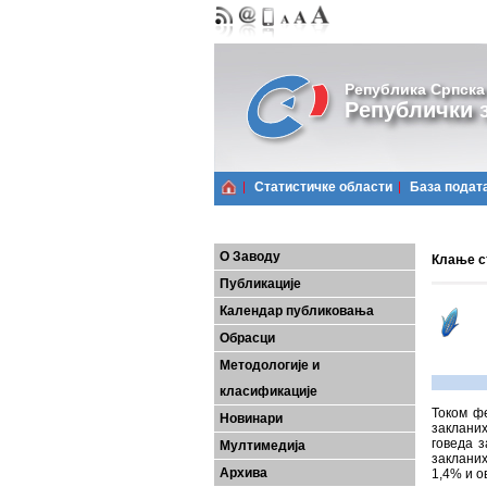
Република Српска
Републички з
Статистичке области
Базa подат
О Заводу
Клање с
Публикације
Календар публиковања
Обрасци
Методологије и
класификације
Током фе
Новинари
заклани
говеда 
Мултимедија
закланих
Архива
1,4% и о