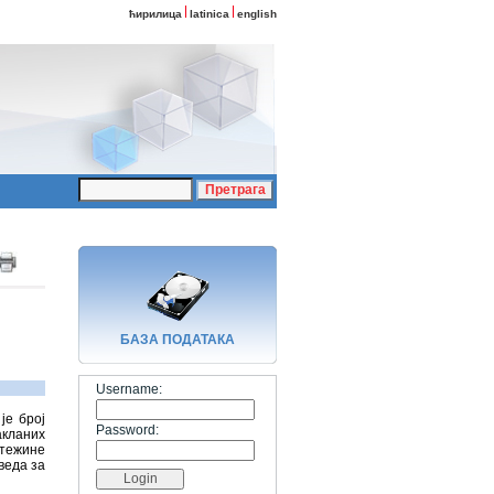
ћирилица
latinica
english
БАЗA ПОДАТАКА
Username:
је број
Password:
акланих
 тежине
веда за