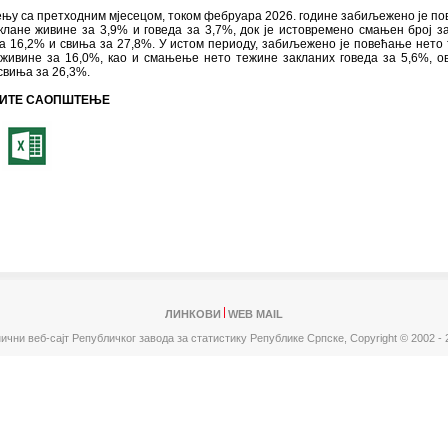
њу са претходним мјесецом, током фебруара 2026. године забиљежено је п
клане живине за 3,9% и говеда за 3,7%, док је истовремено смањен број з
а 16,2% и свиња за 27,8%. У истом периоду, забиљежено је повећање нето
 живине за 16,0%, као и смањење нето тежине закланих говеда за 5,6%, о
свиња за 26,3%.
ИТЕ САОПШТЕЊЕ
ЛИНКОВИ
WEB MAIL
ични веб-сајт Републичког завода за статистику Републике Српске,
Copyright © 2002 - 