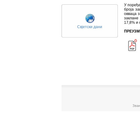
У поређе
броја за
овваца з
заклане
17,8% и 
Свјетски дани
ПРЕУЗМ
Зван