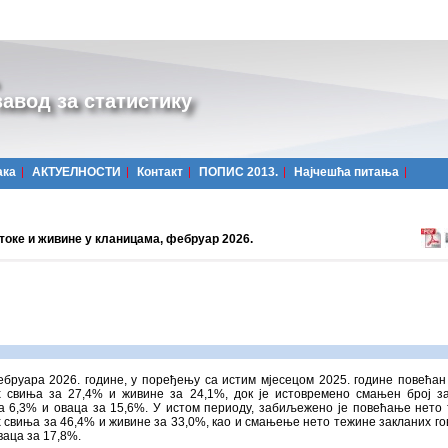
авод за статистику
ака
АКТУЕЛНОСТИ
Контакт
ПОПИС 2013.
Најчешћa питања
токе и живине у кланицама, фебруар 2026.
бруара 2026. године, у поређењу са истим мјесецом 2025. године повећан 
х свиња за 27,4% и живине за 24,1%, док је истовремено смањен број з
за 6,3% и оваца за 15,6%. У истом периоду, забиљежено је повећање нето
 свиња за 46,4% и живине за 33,0%, као и смањење нето тежине закланих го
ваца за 17,8%.