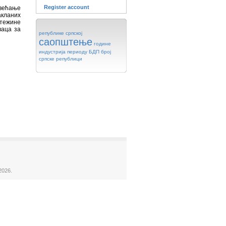
Register account
овећање
акланих
 тежине
ваца за
републике
српској
саопштење
године
индустрија
периоду
БДП
број
српске
републици
2026.