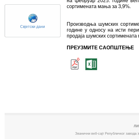
на фебруар 2025. године већа
сортимената мања за 3,9%.
Производња шумских сортимен
Свјетски дани
године у односу на исти пери
продаја шумских сортимената 
ПРЕУЗМИТЕ САОПШТЕЊЕ
ЛИ
Званични веб-сајт Републичког завода 