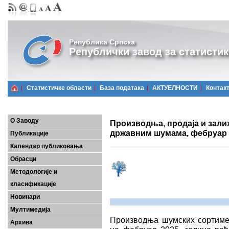
Република Српска
Републички завод за статистик
Статистичке области
Базa података
АКТУЕЛНОСТИ
Контак
О Заводу
Производња, продаја и зали
државним шумама, фебруар 
Публикације
Календар публиковања
Обрасци
Методологије и
класификације
Новинари
Мултимедија
Производња шумских сортимен
Архива