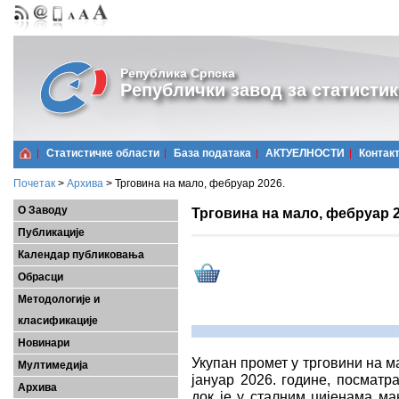
Република Српска
Републички завод за статистик
Статистичке области
Базa података
АКТУЕЛНОСТИ
Контак
Почетак
>
Архива
>
Трговина на мало, фебруар 2026.
О Заводу
Трговина на мало, фебруар 2
Публикације
Календар публиковања
Обрасци
Методологије и
класификације
Новинари
Укупан промет у трговини на м
Мултимедија
јануар 2026. године, посматр
Архива
док је у сталним цијенама ма