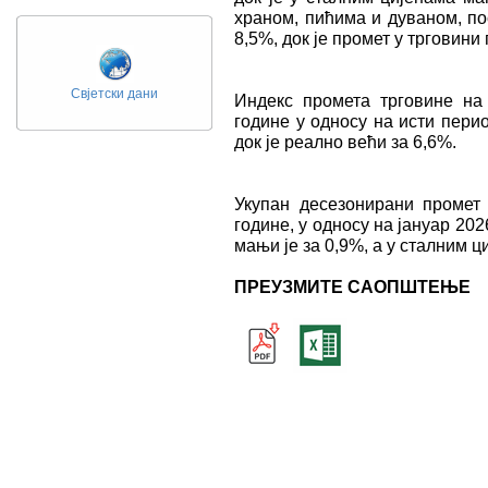
храном, пићима и дуваном, по
8,5%, док је промет у трговин
Свјетски дани
Индекс промета трговине на
године у односу на исти пери
док је реално већи за 6,6%.
Укупан десезонирани промет
године, у односу на јануар 202
мањи је за 0,9%, а у сталним ц
ПРЕУЗМИТЕ САОПШТЕЊЕ