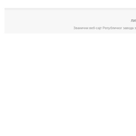
ЛИ
Званични веб-сајт Републичког завода 