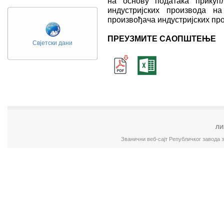
на основу података прикуп
индустријских производа н
произвођача индустријских пр
ПРЕУЗМИТЕ САОПШТЕЊЕ
Свјетски дани
ЛИ
Званични веб-сајт Републичког завода 