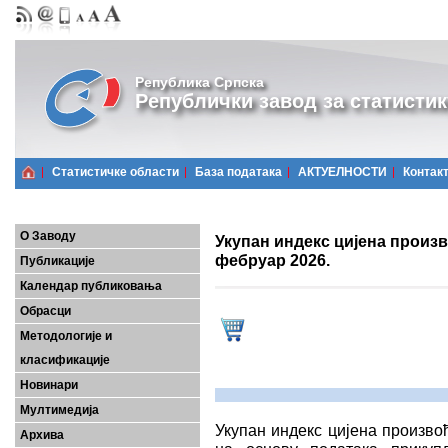
Република Српска
Републички завод за статистик
Статистичке области
Базa података
АКТУЕЛНОСТИ
Контак
О Заводу
Укупан индекс цијена произ
фебруар 2026.
Публикације
Календар публиковања
Обрасци
Методологије и
класификације
Новинари
Мултимедија
Укупан индекс цијена произво
Архива