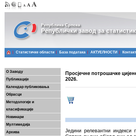
Република Српска
Републички завод за статистик
Статистичке области
Базa података
АКТУЕЛНОСТИ
Контак
О Заводу
Просјечне потрошачке цијен
2026.
Публикације
Календар публиковања
Обрасци
Методологије и
класификације
Новинари
Мултимедија
Једини релевантни индекси 
Архива