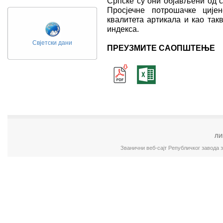
Српске су они објављени од с
Просјечне потрошачке ције
квалитета артикала и као так
индекса.
Свјетски дани
ПРЕУЗМИТЕ САОПШТЕЊЕ
ЛИ
Званични веб-сајт Републичког завода 