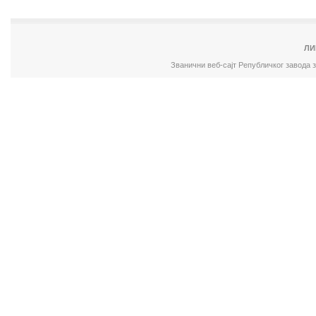
ЛИ
Званични веб-сајт Републичког завода 