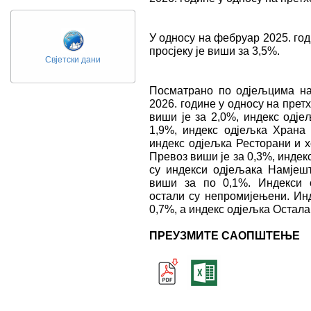
У односу на фебруар 2025. год
просјеку је виши за 3,5%.
Свјетски дани
Посматрано по одјељцима н
2026. године у односу на пре
виши је за 2,0%, индекс одје
1,9%, индекс одјељка Храна 
индекс одјељка Ресторани и х
Превоз виши је за 0,3%, индек
су индекси одјељака Намјешт
виши за по 0,1%. Индекси 
остали су непромијењени. Инд
0,7%, а индекс одјељка Остала 
ПРЕУЗМИТЕ САОПШТЕЊЕ