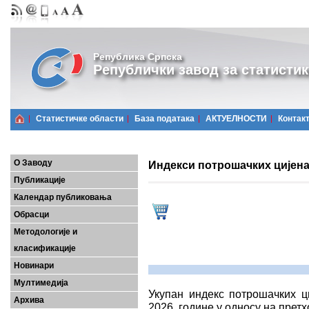
Република Српска
Републички завод за статистик
Статистичке области
Базa података
АКТУЕЛНОСТИ
Контак
О Заводу
Индекси потрошачких цијена
Публикације
Календар публиковања
Обрасци
Методологије и
класификације
Новинари
Мултимедија
Укупан индекс потрошачких ц
Архива
2026. године у односу на претх