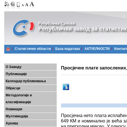
Република Српска
Републички завод за статистик
Статистичке области
Базa података
АКТУЕЛНОСТИ
Контак
О Заводу
Просјечне плате запослених,
Публикације
Календар публиковања
Обрасци
Методологије и
класификације
Новинари
Просјечна нето плата исплаћен
Мултимедија
649 КМ и номинално је већа за
Архива
на претходни мјесец. У односу