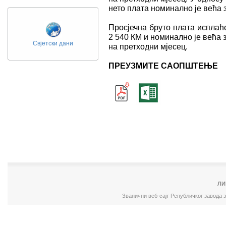
нето плата номинално је већа з
Просјечна бруто плата исплаћ
2 540 КМ и номинално је већа з
Свјетски дани
на претходни мјесец.
ПРЕУЗМИТЕ САОПШТЕЊЕ
ЛИ
Званични веб-сајт Републичког завода 