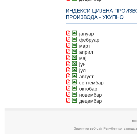
ИНДЕКСИ ЦИЈЕНА ПРОИЗВ
ПРОИЗВОДА - УКУПНО
јануар
фебруар
март
април
мај
јун
јул
август
септембар
октобар
новембар
децембар
ЛИ
Званични веб-сајт Републичког завода 