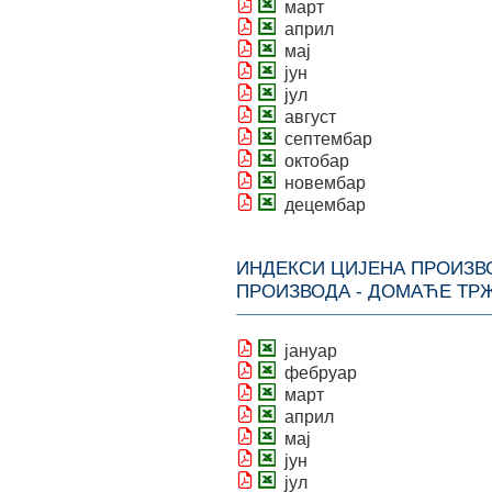
март
април
мај
јун
јул
август
септембар
октобар
новембар
децембар
ИНДЕКСИ ЦИЈЕНА ПРОИЗВ
ПРОИЗВОДА - ДОМАЋЕ ТР
јануар
фебруар
март
април
мај
јун
јул