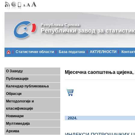
Република Српска
Републички завод за статистик
Статистичке области
Базa података
АКТУЕЛНОСТИ
Контак
О Заводу
Мјесечна саопштења цијена, 
Публикације
Календар публиковања
Обрасци
Методологије и
класификације
Новинари
20
Мултимедија
Архива
ИНДЕКСИ ПОТРОШАЧКИХ