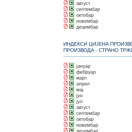
август
септембар
октобар
новембар
децембар
ИНДЕКСИ ЦИЈЕНА ПРОИЗВ
ПРОИЗВОДА - СТРАНО ТР
јануар
фебруар
март
април
мај
јун
јул
август
септембар
октобар
новембар
децембар