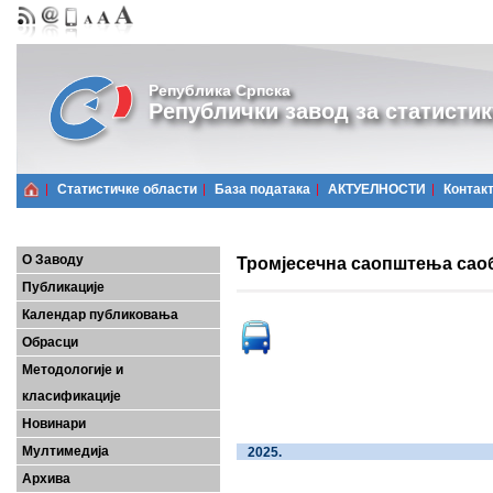
Република Српска
Републички завод за статистик
Статистичке области
Базa података
АКТУЕЛНОСТИ
Контак
О Заводу
Тромјесечна саопштења саоб
Публикације
Календар публиковања
Обрасци
Методологије и
класификације
Новинари
Мултимедија
20
Архива