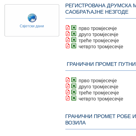
РЕГИСТРОВАНА ДРУМСКА
САОБРАЋАЈНЕ НЕЗГОДЕ
Свјетски дани
прво тромјесечје
друго тромјесечје
треће тромјесечје
четврто тромјесечје
ГРАНИЧНИ ПРОМЕТ ПУТНИ
прво тромјесечје
друго тромјесечје
треће тромјесечје
четврто тромјесечје
ГРАНИЧНИ ПРОМЕТ РОБЕ 
ВОЗИЛА