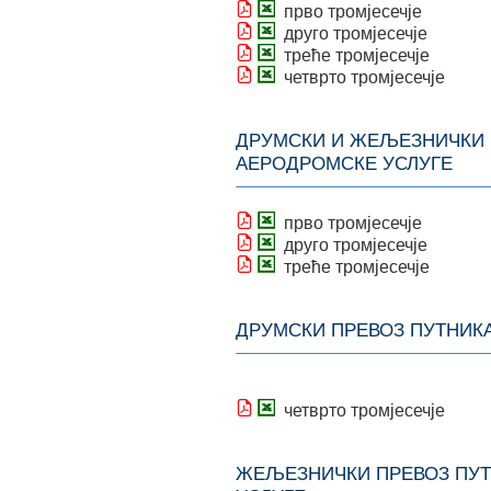
прво тромјесечје
друго тромјесечје
треће тромјесечје
четврто тромјесечје
ДРУМСКИ И ЖЕЉЕЗНИЧКИ 
АЕРОДРОМСКЕ УСЛУГЕ
прво тромјесечје
друго тромјесечје
треће тромјесечје
ДРУМСКИ ПРЕВОЗ ПУТНИКА
четврто тромјесечје
ЖЕЉЕЗНИЧКИ ПРЕВОЗ ПУТ