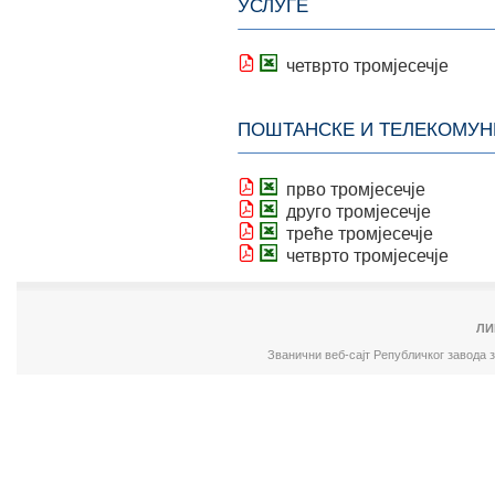
УСЛУГЕ
четврто тромјесечје
ПОШТАНСКЕ И ТЕЛЕКОМУ
прво тромјесечје
друго тромјесечје
треће тромјесечје
четврто тромјесечје
ЛИ
Званични веб-сајт Републичког завода 