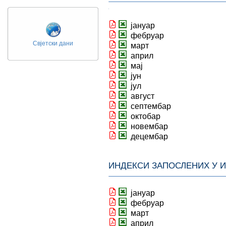
јануар
фебруар
Свјетски дани
март
април
мај
јун
јул
август
септембар
октобар
новембар
децембар
ИНДЕКСИ ЗАПОСЛЕНИХ У 
јануар
фебруар
март
април