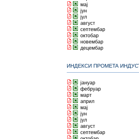
мај
јун
јул
август
септембар
октобар
новембар
децембар
ИНДЕКСИ ПРОМЕТА ИНДУС
јануар
фебруар
март
април
мај
јун
јул
август
септембар
октобар