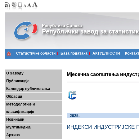
Република Српска
Републички завод за статистик
Статистичке области
Базa података
АКТУЕЛНОСТИ
Контак
О Заводу
Мјесечна саопштења индустри
Публикације
Календар публиковања
Обрасци
Методологије и
класификације
2025.
Новинари
ИНДЕКСИ ИНДУС
Мултимедија
Архива