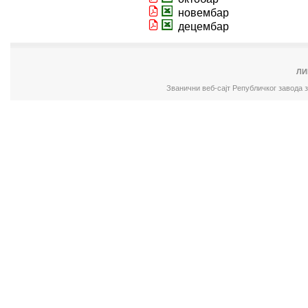
новембар
децембар
ЛИ
Званични веб-сајт Републичког завода 