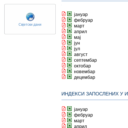
јануар
фебруар
Свјетски дани
март
април
мај
јун
јул
август
септембар
октобар
новембар
децембар
ИНДЕКСИ ЗАПОСЛЕНИХ У 
јануар
фебруар
март
април