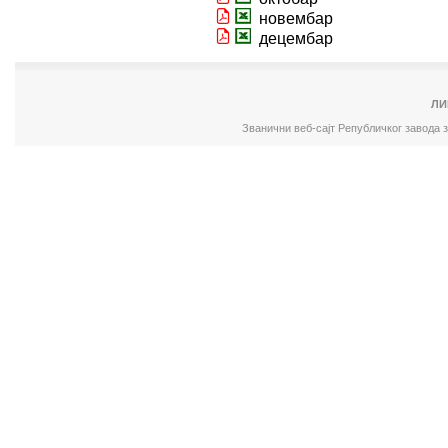
новембар
децембар
ЛИ
Званични веб-сајт Републичког завода 