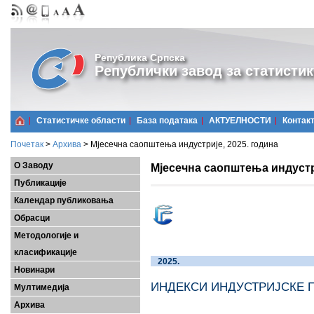
Република Српска
Републички завод за статистик
Статистичке области
Базa података
АКТУЕЛНОСТИ
Контак
Почетак
>
Архива
>
Мјесечна саопштења индустрије, 2025. година
О Заводу
Мјесечна саопштења индустри
Публикације
Календар публиковања
Обрасци
Методологије и
класификације
2025.
Новинари
ИНДЕКСИ ИНДУС
Мултимедија
Архива