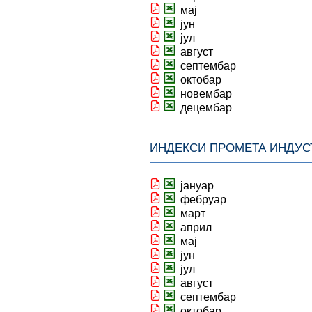
мај
јун
јул
август
септембар
октобар
новембар
децембар
ИНДЕКСИ ПРОМЕТА ИНДУС
јануар
фебруар
март
април
мај
јун
јул
август
септембар
октобар