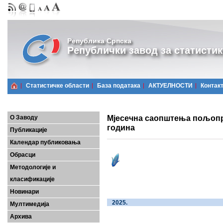
Република Српска
Републички завод за статистик
Статистичке области
Базa података
АКТУЕЛНОСТИ
Контак
Мјесечна саопштења пољопри
О Заводу
година
Публикације
Календар публиковања
Обрасци
Методологије и
класификације
Новинари
2025.
Мултимедија
Архива