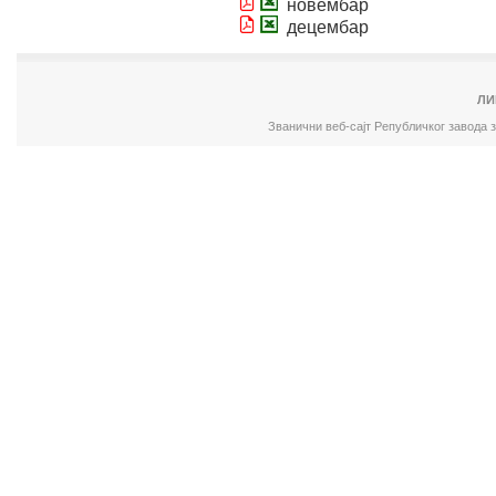
новембар
децембар
ЛИ
Званични веб-сајт Републичког завода 