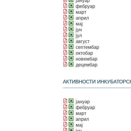
јануар
фебруар
март
април
мај
јун
јул
август
септембар
октобар
новембар
децембар
АКТИВНОСТИ ИНКУБАТОРС
јануар
фебруар
март
април
мај
јун