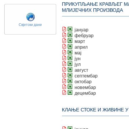
ПРИКУПЉАЊЕ КРАВЉЕГ М
МЛИЈЕЧНИХ ПРОИЗВОДА
Свјетски дани
јануар
фебруар
март
април
мај
јун
јул
август
септембар
октобар
новембар
децембар
КЛАЊЕ СТОКЕ И ЖИВИНЕ 