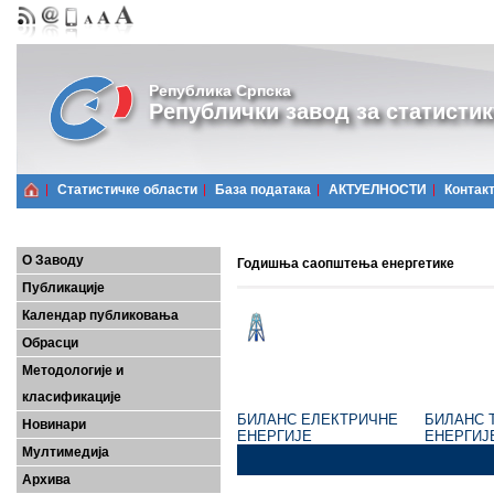
Република Српска
Републички завод за статистик
Статистичке области
Базa података
АКТУЕЛНОСТИ
Контак
О Заводу
Годишња саопштења енергетике
Публикације
Календар публиковања
Обрасци
Методологије и
класификације
БИЛАНС ЕЛЕКТРИЧНЕ
БИЛАНС 
Новинари
ЕНЕРГИЈЕ
ЕНЕРГИЈ
Мултимедија
Архива