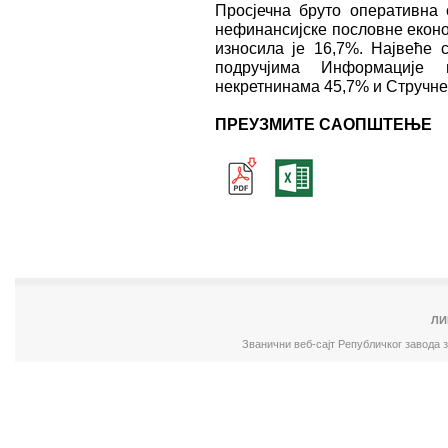
Просјечна бруто оперативна 
нефинансијске пословне еконо
износила је 16,7%. Највеће 
подручјима Информације 
некретнинама 45,7% и Стручне,
ПРЕУЗМИТЕ САОПШТЕЊЕ
ЛИ
Званични веб-сајт Републичког завода 