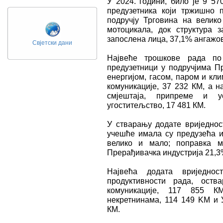
У 2024. години, било је 9 57
предузетника који тржишно п
подручју Трговина на велик
мотоцикала, док структура 
запослена лица, 37,1% ангажов
Свјетски дани
Највеће трошкове рада по
предузетници у подручјима П
енергијом, гасом, паром и кл
комуникације, 37 232 КМ, а н
смјештаја, припреме и у
угоститељство, 17 481 КМ.
У стварању додате вриједнос
учешће имала су предузећа и
велико и мало; поправка м
Прерађивачка индустрија 21,3
Највећа додата вриједно
продуктивности рада, оств
комуникације, 117 855 К
некретнинама, 114 149 KM и У
КМ.