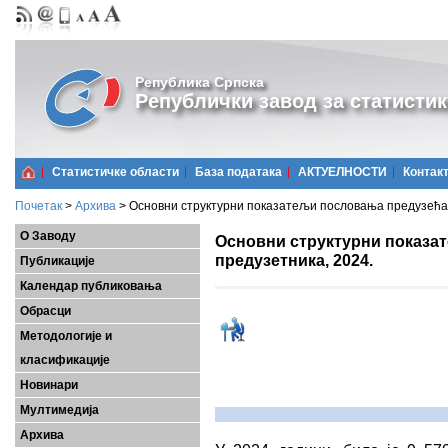
Република Српска
Републички завод за статистик
Статистичке области
Базa података
АКТУЕЛНОСТИ
Контак
Почетак
>
Архива
>
Основни структурни показатељи пословања предузећа 
О Заводу
Основни структурни показа
предузетника, 2024.
Публикације
Календар публиковања
Обрасци
Методологије и
класификације
Новинари
Мултимедија
Архива