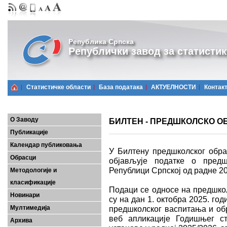
Република Српска
Републички завод за статистик
Статистичке области
Базa података
АКТУЕЛНОСТИ
Контак
О Заводу
БИЛТЕН - ПРЕДШКОЛСКО ОБ
Публикације
Календар публиковања
У Билтену предшколског обра
Обрасци
објављује податке о пред
Републици Српској од радне 20
Методологије и
класификације
Подаци се односе на предшкол
Новинари
су на дан 1. октобра 2025. го
Мултимедија
предшколског васпитања и об
веб апликације Годишњег ст
Архива