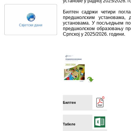
установе у радној 2025/2026. г
Билтен садржи четири погл
предшколским установама, 
установама. У посљедњем по
Свјетски дани
предшколском образовању пр
Српској у 2025/2026. години.
Билтен
Табеле