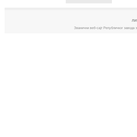
ЛИ
Званични веб-сајт Републичког завода 