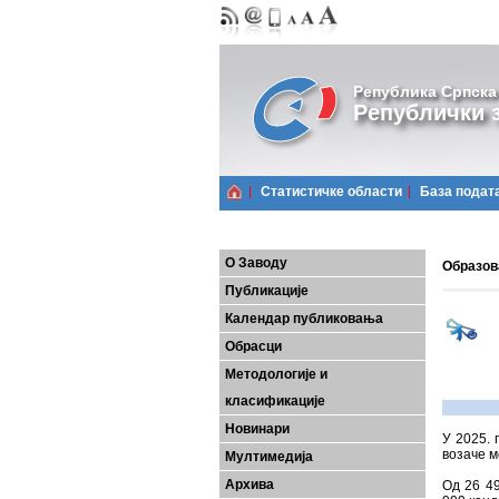
Република Српска
Републички з
Статистичке области
Базa подат
О Заводу
Образова
Публикације
Календар публиковања
Обрасци
Методологије и
класификације
Новинари
У 2025. 
возаче м
Мултимедија
Архива
Од 26 49