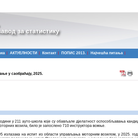
авод за статистику
ака
АКТУЕЛНОСТИ
Контакт
ПОПИС 2013.
Најчешћa питања
ње у саобраћају, 2025.
години у 211 ауто-школa које су обављале дјелатност оспособљавања канди
оторних возила, било је запослено 710 инструктора вожње.
5 излазака на испит из области управљања моторним возилом, у 2025. год