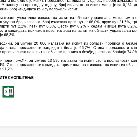
идата положило је испит. Пролазност кандидата, у односу на број излазака на
. У односу на претходну годину, број излазака на испит мањи је за 0,1%, до
ећан број кандидата који су положили испит.
сматрамо учесталост изласка на испит из области управљања моторним во
а укупан број излазака, број излазака први пут је 68,0%, други пут 21,5%, тр
тврти пут 2,2%, пети пут 0,5%, шести пут 0,2% и седам и више пута 0,2%
ости кандидата приликом првог изласка на испит из области управљања м
је 68,3%.
 години, од укупно 20 660 излазака на испит из области прописа о безбј
аја стопа пролазности кандидата била је 66,7%. Стопа пролазности ка
 првог изласка на испит из области прописа о безбједности саобраћаја 74,8%
и прве помоћи, од укупно 13 596 излазака на испит стопа пролазности ка
4%. Стопа пролазности кандидата приликом првог изласка на испит из облас
е 91,2%.
ИТЕ САОПШТЕЊЕ