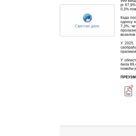
999 канд
је 67,9%
0,3% пов
Када по
односу н
Свјетски дани
7,3%, че
пролазн
возилом 
У 2025.
саобраћ
приликом
У област
била 89,
помоћи ј
ПРЕУЗМ