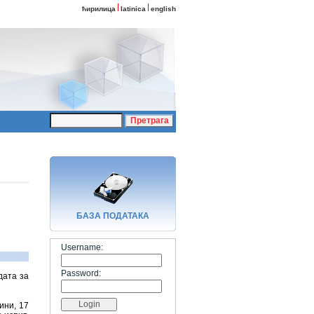
ћирилица
latinica
english
БАЗA ПОДАТАКА
Username:
Password:
дата за
ини, 17