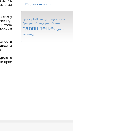
 испит,
Register account
к је за
зилом у
српској
БДП
индустрија
српске
ећи пут
број
републици
републике
. Стопа
саопштење
оторним
године
периоду
едности
ндидата
.
ндидата
ти прве