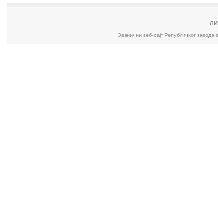
ЛИ
Званични веб-сајт Републичког завода 