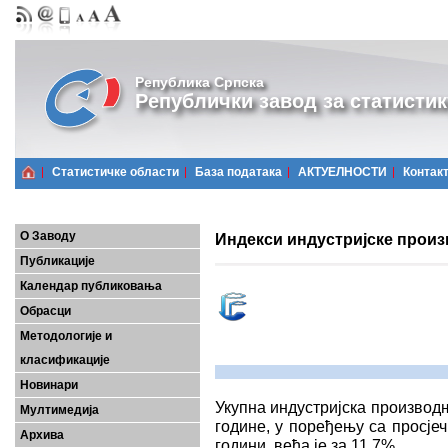
Република Српска
Републички завод за статистик
Статистичке области
Базa података
АКТУЕЛНОСТИ
Контак
О Заводу
Индекси индустријске произ
Публикације
Календар публиковања
Обрасци
Методологије и
класификације
Новинари
Укупна индустријска производ
Мултимедија
године, у поређењу са просје
Архива
години, већа је за 11,7%.