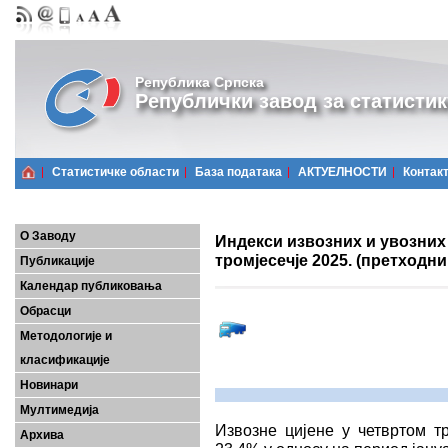
Република Српска
Републички завод за статистик
Статистичке области
Базa података
АКТУЕЛНОСТИ
Контак
О Заводу
Индекси извозних и увозних 
тромјесечје 2025. (претходн
Публикације
Календар публиковања
Обрасци
Методологије и
класификације
Новинари
Мултимедија
Извозне цијене у четвртом тр
Архива