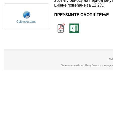
23,4% у односу на период јануа
цијене повећане за 12,2%.
ПРЕУЗМИТЕ САОПШТЕЊЕ
Свјетски дани
ЛИ
Званични веб-сајт Републичког завода 