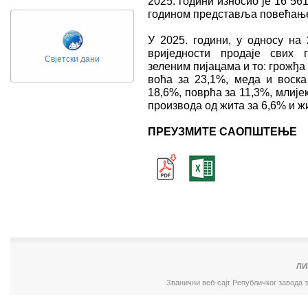
2025. години износио је 16 5
годином представља повећање 
У 2025. години, у односу на
вриједности продаје свих 
Свјетски дани
зеленим пијацама и то: грожђа
воћа за 23,1%, меда и воска
18,6%, поврћа за 11,3%, млије
производа од жита за 6,6% и жи
ПРЕУЗМИТЕ САОПШТЕЊЕ
ЛИ
Званични веб-сајт Републичког завода 