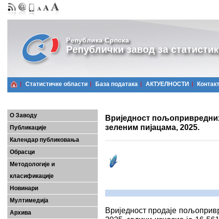
Република Српска
Републички завод за статистик
Статистичке области
Базa података
АКТУЕЛНОСТИ
Контак
О Заводу
Вриједност пољопривредних
зеленим пијацама, 2025.
Публикације
Календар публиковања
Обрасци
Методологије и
класификације
Новинари
Мултимедија
Вриједност продаjе пољопривр
Архива