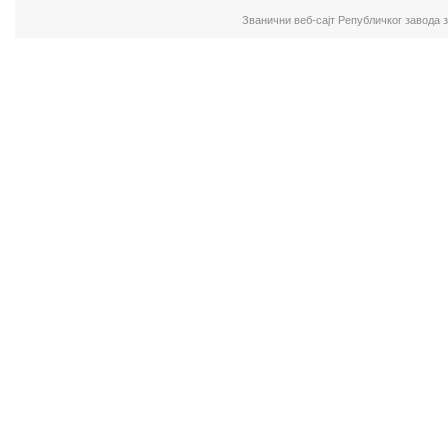
Званични веб-сајт Републичког завода 