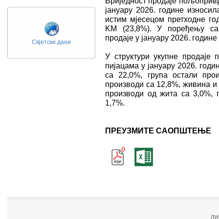
Вриједност продаjе пољопривр
јануару 2026. године износи
истим мјесецом претходне г
KМ (23,8%). У поређењу са
продаје у јануару 2026. године
Свјетски дани
У структури укупне продаје
пијацама у јануару 2026. годи
са 22,0%, група остали про
производи са 12,8%, живина и ј
производи од жита са 3,0%, 
1,7%.
ПРЕУЗМИТЕ САОПШТЕЊЕ
ЛИ