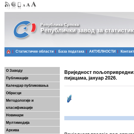
Република Српска
Републички завод за статистик
Статистичке области
Базa података
АКТУЕЛНОСТИ
Контак
О Заводу
Вриједност пољопривредних
пијацама, јануар 2026.
Публикације
Календар публиковања
Обрасци
Методологије и
класификације
Новинари
Мултимедија
Архива