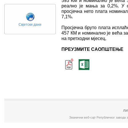
593 КМ и номинално је већа з
реално је мања за 0,2%. У 
просјечна нето плата номинал
7,1%.
Свјетски дани
Просјечна бруто плата исплаће
457 КМ и номинално је већа за
на претходни мјесец.
ПРЕУЗМИТЕ САОПШТЕЊЕ
ЛИ
Званични веб-сајт Републичког завода 