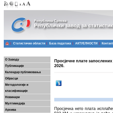
Република Српска
Републички завод за статистик
Статистичке области
Базa података
АКТУЕЛНОСТИ
Контак
О Заводу
Просјечне плате запослених
2026.
Публикације
Календар публиковања
Обрасци
Методологије и
класификације
Новинари
Мултимедија
Просјечна нето плата исплаће
Архива