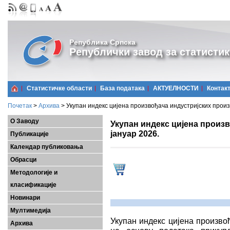
Република Српска
Републички завод за статистик
Статистичке области
Базa података
АКТУЕЛНОСТИ
Контак
Почетак
>
Архива
>
Укупан индекс цијена произвођача индустријских произ
О Заводу
Укупан индекс цијена произ
јануар 2026.
Публикације
Календар публиковања
Обрасци
Методологије и
класификације
Новинари
Мултимедија
Укупан индекс цијена произво
Архива