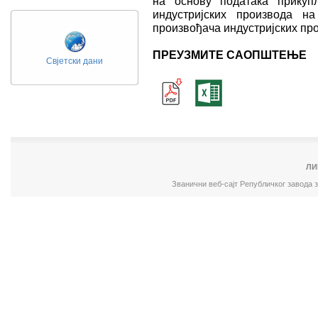
на основу података прикуп
индустријских производа н
произвођача индустријских пр
ПРЕУЗМИТЕ САОПШТЕЊЕ
Свјетски дани
ЛИ
Званични веб-сајт Републичког завода 