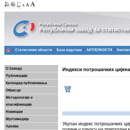
Република Српска
Републички завод за статистик
Статистичке области
Базa података
АКТУЕЛНОСТИ
Контак
О Заводу
Индекси потрошачких цијена,
Публикације
Календар публиковања
Обрасци
Методологије и
класификације
Новинари
Мултимедија
Укупан индекс потрошачких циј
Архива
године у односу на претходни м