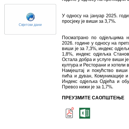
У односу на јануар 2025. год
просјеку је виши за 3,7%.
Свјетски дани
Посматрано по одјељцима н
2026. године у односу на пре
виши је за 7,3%, индекс одјељ
1,8%, индекс одјељка Стано
Остала добра и услуге виши је
култура и Ресторани и хотели в
Намјештај и покућство виши
пића и дуван, Комуникације 
Индекс одјељка Одјећа и обу
Превоз нижи је за 1,7%.
ПРЕУЗМИТЕ САОПШТЕЊЕ