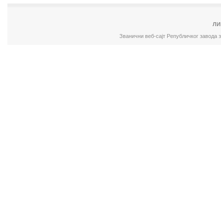
ЛИ
Званични веб-сајт Републичког завода 