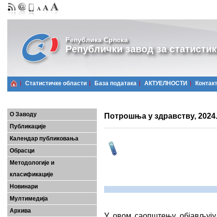
Република Српска
Републички завод за статистик
Статистичке области
Базa података
АКТУЕЛНОСТИ
Контак
О Заводу
Потрошња у здрaвству, 2024
Публикације
Календар публиковања
Обрасци
Методологије и
класификације
Новинари
Мултимедија
Архива
У овом саопштењу објављују