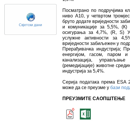
Посматрано по подручјима кл
ниво А10, у четвртом тромјес
бруто додате вриједности заб
Свјетски дани
и комуникације за 5,5%, (К) 
осигурања за 4,7%, (R, S) У
услужне активности за 4,5
вриједности забиљежен у подр
Прерађивачка индустрија; П
енергијом, гасом, паром и
канализација, управљање
(ремедијације) животне среди
индустрија за 5,4%.
Серија података према ESA 20
може да се преузме у
бази под
ПРЕУЗМИТЕ САОПШТЕЊЕ