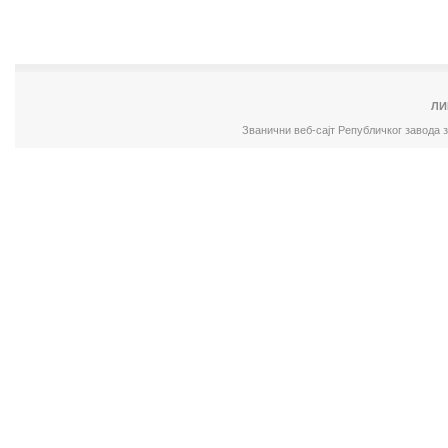
ЛИ
Званични веб-сајт Републичког завода 