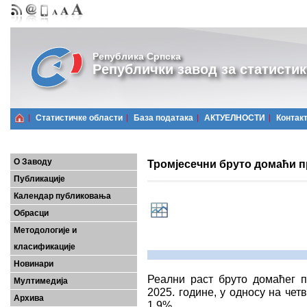
Република Српска
Републички завод за статистик
Статистичке области
Базa података
АКТУЕЛНОСТИ
Контак
О Заводу
Тромјесечни бруто домаћи пр
Публикације
Календар публиковања
Обрасци
Методологије и
класификације
Новинари
Реални раст бруто домаћег п
Мултимедија
2025. године, у односу на четв
Архива
1,9%.