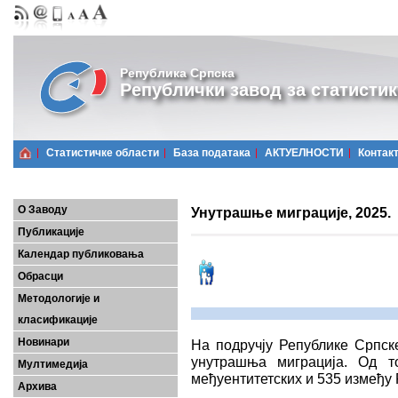
Република Српска
Републички завод за статистик
Статистичке области
Базa података
АКТУЕЛНОСТИ
Контак
О Заводу
Унутрашње миграције, 2025.
Публикације
Календар публиковања
Обрасци
Методологије и
класификације
Новинари
На подручју Републике Српск
унутрашња миграција. Од т
Мултимедија
међуентитетских и 535 између 
Архива