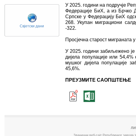
У 2025. години на подручјe Ре
Федерације БиХ, а из Брчко Д
Српске у Федерацију БиХ одсе
268. Укупан миграциони салд
Свјетски дани
-322.
Просјечна старост миграната у 
У 2025. години забиљежено је
дијела популације или 54,4% 
мушког дијела популације з
45,6%.
ПРЕУЗМИТЕ САОПШТЕЊЕ
ЛИ
Званични веб-сајт Републичког завода 