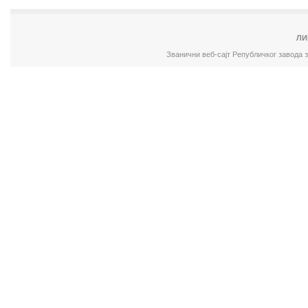
ЛИ
Званични веб-сајт Републичког завода 