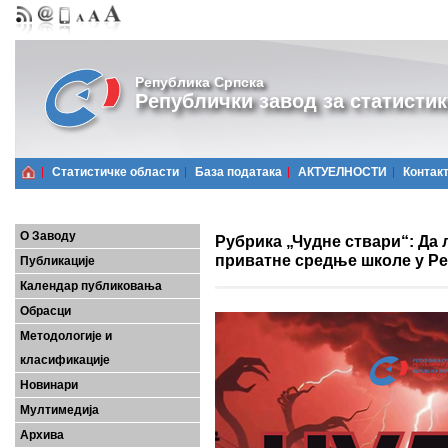
Република Српска
Републички завод за статистик
Статистичке области
Базa података
АКТУЕЛНОСТИ
Контак
О Заводу
Рубрика „Чудне ствари“: Да 
приватне средње школе у Р
Публикације
Календар публиковања
Обрасци
Методологије и
класификације
Новинари
Мултимедија
Архива