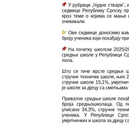
У рубрици „Чудне ствари", 
седмице Републику Српску пр
кроз теме о којима се мање 
очекивали.
Ове седмице доносимо вам 
броју ученика који похађају п
На почетку школске 2025/20
средње школе у Републици Срп
пола.
Што се тиче врсте средње шк
стручне техничке школе, њих 2
стручнe школe 15,1%, умјетни
је школе за дјецу са сметњама 
Приватне средње школе похађа
броја средњошколаца. Од по
уписано 34,3%, стручне техн
ученика. У Републици Српс
умјетничких и школа за дјецу с