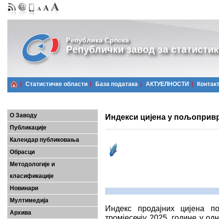
Република Српска
Републички завод за статистик
Статистичке области
Базa података
АКТУЕЛНОСТИ
Контак
О Заводу
Индекси цијена у пољопривре
Публикације
Календар публиковања
Обрасци
Методологије и
класификације
Новинари
Мултимедија
Индекс продајних цијена п
Архива
тромјесечју 2025. године у од