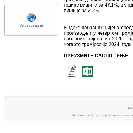
године виши је за 47,1%, a у о
виши је за 2,3%.
Свјетски дани
Индекс набавних цијена средс
производњи у четвртом тромје
набавних цијена из 2020. го
четврто тромјесечје 2024. годи
ПРЕУЗМИТЕ САОПШТЕЊЕ
ЛИ
Званични веб-сајт Републичког завода 