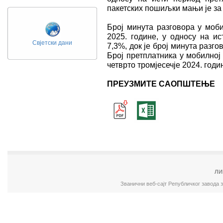
пакетских пошиљки мањи је за 
Број минута разговора у моби
2025. године, у односу на ис
Свјетски дани
7,3%, док је број минута разг
Број претплатника у мобилној
четврто тромјесечје 2024. годи
ПРЕУЗМИТЕ САОПШТЕЊЕ
ЛИ
Званични веб-сајт Републичког завода 