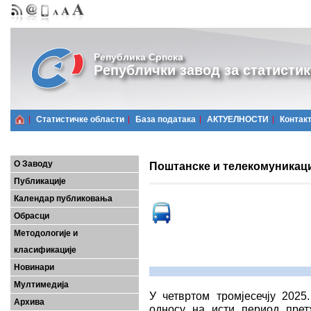
Република Српска
Републички завод за статистик
Статистичке области
Базa података
АКТУЕЛНОСТИ
Контак
О Заводу
Поштанске и телекомуникацио
Публикације
Календар публиковања
Обрасци
Методологије и
класификације
Новинари
Мултимедија
У четвртом тромјесечју 2025
Архива
односу на исти период прет