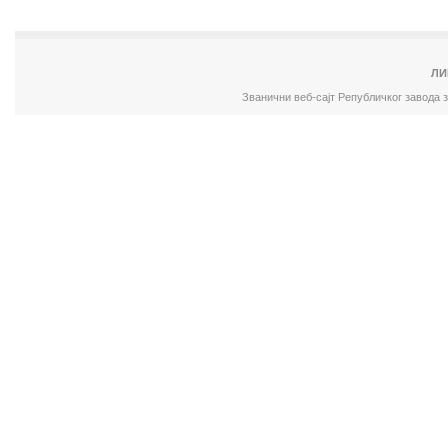
ЛИ
Званични веб-сајт Републичког завода 