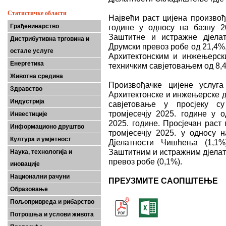
Статистичке области
Највећи раст цијена произвођ
Грађевинарство
године у односу на базну 20
Заштитне и истражне дјелат
Дистрибутивна трговина и
Друмски превоз робе од 21,4%
остале услуге
Архитектонским и инжењерск
Енергетика
техничким савјетовањем од 8,
Животна средина
Произвођачке цијене услуг
Здравство
Архитектонске и инжењерске д
Индустрија
савјетовање у просјеку с
тромјесечју 2025. године у о
Инвестиције
2025. године. Просјечан раст
Информационо друштво
тромјесечју 2025. у односу н
Култура и умјетност
Дјелатности Чишћења (1,1%
Заштитним и истражним дјелат
Наука, технологија и
превоз робе (0,1%).
иновације
Национални рачуни
ПРЕУЗМИТЕ САОПШТЕЊЕ
Образовање
Пољопривреда и рибарство
Потрошња и услови живота