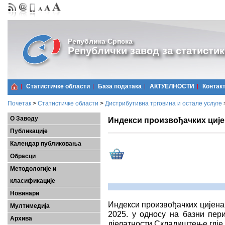
Република Српска
Републички завод за статистик
Статистичке области
Базa података
АКТУЕЛНОСТИ
Контак
Почетак
>
Статистичке области
>
Дистрибутивна трговина и остале услуге
О Заводу
Индекси произвођачких цијена
Публикације
Календар публиковања
Обрасци
Методологије и
класификације
Новинари
Индекси произвођачких цијена 
Мултимедија
2025. у односу на базни пер
Архива
дјелатности Складиштење гдје