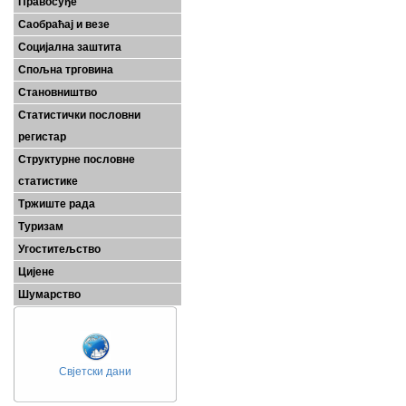
Правосуђе
Саобраћај и везе
Социјална заштита
Спољна трговина
Становништво
Статистички пословни
регистар
Структурне пословне
статистике
Тржиште рада
Туризам
Угоститељство
Цијене
Шумарство
Свјетски дани